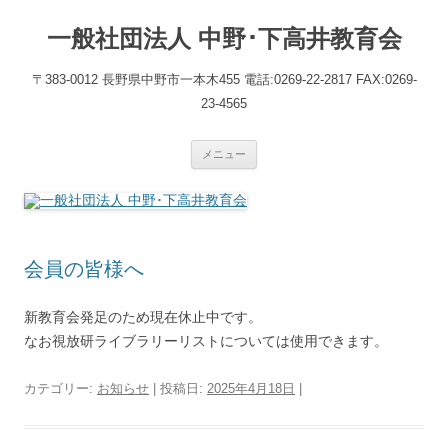
一般社団法人 中野･下高井教育会
〒383-0012 長野県中野市一本木455 電話:0269-22-2817 FAX:0269-
23-4565
コ
メニュー
ン
テ
ン
ツ
へ
ス
キ
ッ
会員の皆様へ
プ
新教育会発足のため現在休止中です。
なお視放研ライブラリーリストについては使用できます。
カテゴリー:
お知らせ
| 投稿日:
2025年4月18日
|